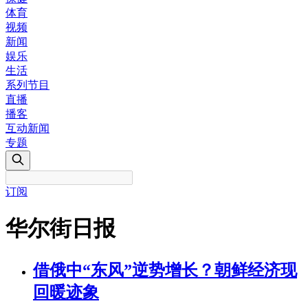
体育
视频
新闻
娱乐
生活
系列节目
直播
播客
互动新闻
专题
订阅
华尔街日报
借俄中“东风”逆势增长？朝鲜经济现
回暖迹象