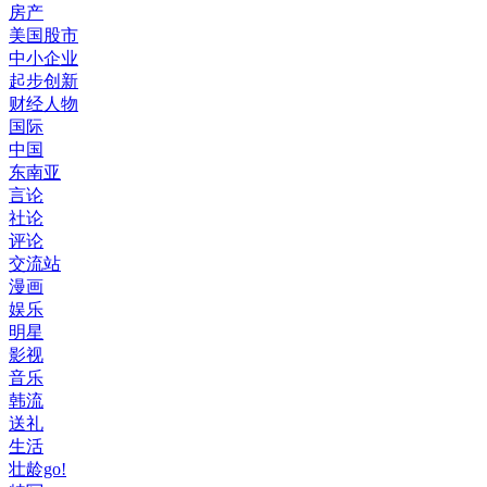
房产
美国股市
中小企业
起步创新
财经人物
国际
中国
东南亚
言论
社论
评论
交流站
漫画
娱乐
明星
影视
音乐
韩流
送礼
生活
壮龄go!