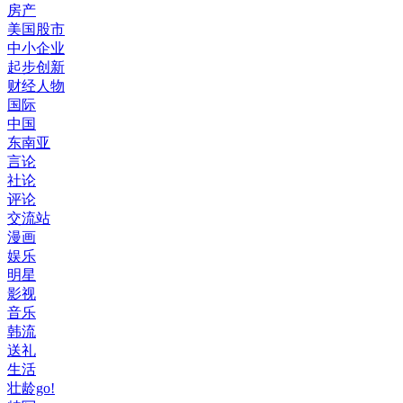
房产
美国股市
中小企业
起步创新
财经人物
国际
中国
东南亚
言论
社论
评论
交流站
漫画
娱乐
明星
影视
音乐
韩流
送礼
生活
壮龄go!