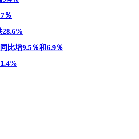
7％
8.6%
比增9.5％和6.9％
.4%