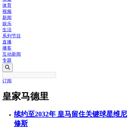
体育
视频
新闻
娱乐
生活
系列节目
直播
播客
互动新闻
专题
订阅
皇家马德里
续约至2032年 皇马留住关键球星维尼
修斯