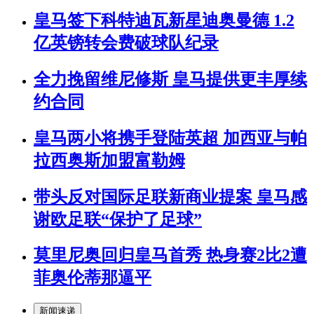
皇马签下科特迪瓦新星迪奥曼德 1.2
亿英镑转会费破球队纪录
全力挽留维尼修斯 皇马提供更丰厚续
约合同
皇马两小将携手登陆英超 加西亚与帕
拉西奥斯加盟富勒姆
带头反对国际足联新商业提案 皇马感
谢欧足联“保护了足球”
莫里尼奥回归皇马首秀 热身赛2比2遭
菲奥伦蒂那逼平
新闻速递