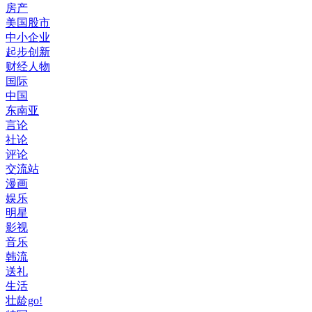
房产
美国股市
中小企业
起步创新
财经人物
国际
中国
东南亚
言论
社论
评论
交流站
漫画
娱乐
明星
影视
音乐
韩流
送礼
生活
壮龄go!