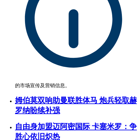
的市场宣传及营销信息。
姆伯莫双响助曼联胜体马 炮兵轻取赫
罗纳盼续补强
自由身加盟迈阿密国际 卡塞米罗：争
胜心依旧炽热