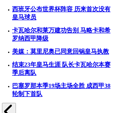
西班牙公布世界杯阵容 历来首次没有
皇马球员
卡瓦哈尔和莱万建功告别 马略卡和希
罗纳西甲降级
美媒：莫里尼奥已同意回锅皇马执教
结束23年皇马生涯 队长卡瓦哈尔本赛
季后离队
巴塞罗那本季19场主场全胜 成西甲38
轮制下首队