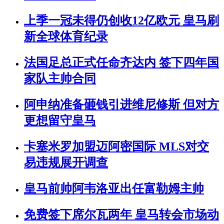
上季一冠未得仍创收12亿欧元 皇马刷
新全球体育纪录
法国足总正式任命齐达内 签下四年国
家队主帅合同
阿申纳准备砸钱引进维尼修斯 但对方
更想留守皇马
卡塞米罗加盟迈阿密国际 MLS对交
易违规展开调查
皇马前帅阿韦洛亚出任富勒姆主帅
免费签下席尔瓦两年 皇马转会市场动