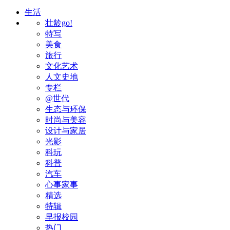
生活
壮龄go!
特写
美食
旅行
文化艺术
人文史地
专栏
@世代
生态与环保
时尚与美容
设计与家居
光影
科玩
科普
汽车
心事家事
精选
特辑
早报校园
热门