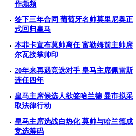
作频频
签下三年合同 葡萄牙名帅莫里尼奥正
式回归皇马
本菲卡宣布莫帅离任 富勒姆前主帅席
尔瓦接掌帅印
20年来再遇竞选对手 皇马主席佩雷斯
连任四年
皇马主席候选人欲签哈兰德 曼市拟采
取法律行动
皇马主席选战白热化 莫帅与哈兰德成
竞选筹码