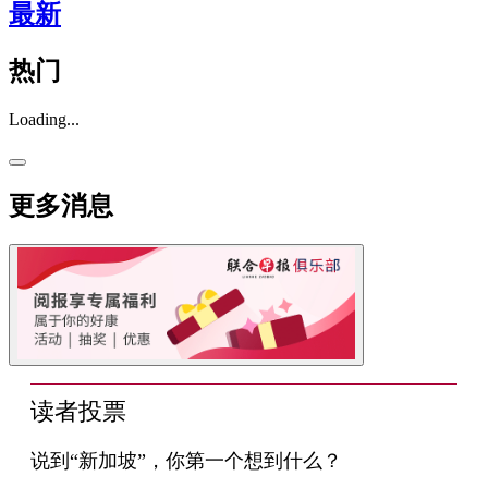
最新
热门
Loading...
更多消息