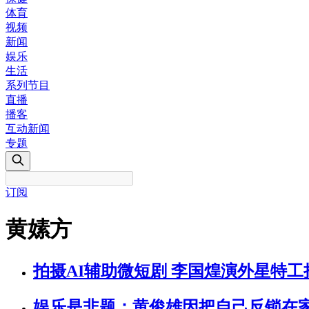
体育
视频
新闻
娱乐
生活
系列节目
直播
播客
互动新闻
专题
订阅
黄嫊方
拍摄AI辅助微短剧 李国煌演外星特
娱乐是非题：黄俊雄因把自己反锁在