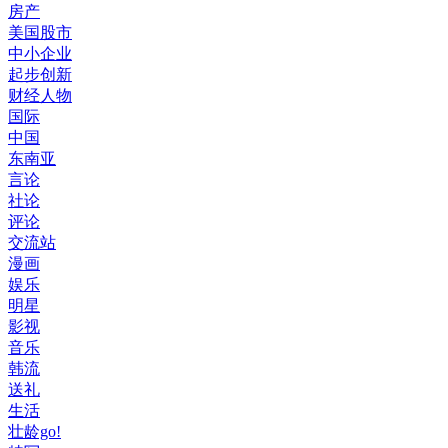
房产
美国股市
中小企业
起步创新
财经人物
国际
中国
东南亚
言论
社论
评论
交流站
漫画
娱乐
明星
影视
音乐
韩流
送礼
生活
壮龄go!