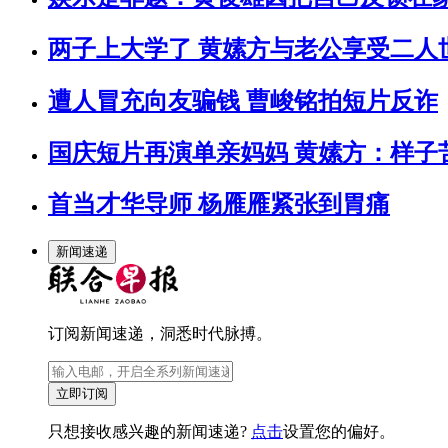
两子上大学了 黄嫊方与老公享受二人
遭人冒充向友骗钱 曹峻铭拍短片反诈
国庆短片再演单亲妈妈 黄嫊方：样子
首当才华导师 杨雁雁紧张到胃痛
新闻速递
订阅新闻速递，洞悉时代脉搏。
立即订阅
只想接收感兴趣的新闻速递?
点击
设置您的偏好。