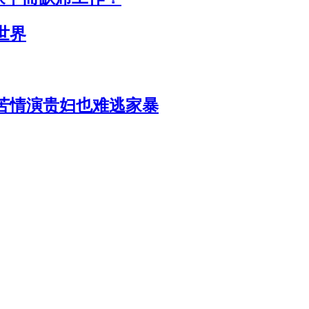
世界
苦情演贵妇也难逃家暴