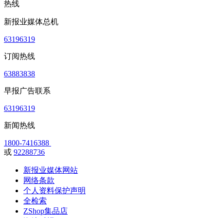
热线
新报业媒体总机
63196319
订阅热线
63883838
早报广告联系
63196319
新闻热线
1800-7416388
或
92288736
新报业媒体网站
网络条款
个人资料保护声明
全检索
ZShop集品店