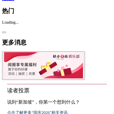
热门
Loading...
更多消息