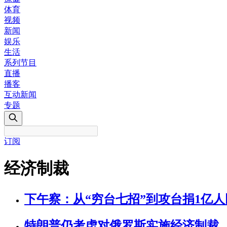
体育
视频
新闻
娱乐
生活
系列节目
直播
播客
互动新闻
专题
订阅
经济制裁
下午察：从“穷台七招”到攻台捐1亿人
特朗普仍考虑对俄罗斯实施经济制裁