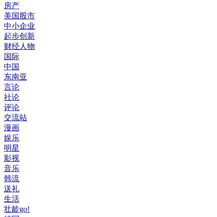
房产
美国股市
中小企业
起步创新
财经人物
国际
中国
东南亚
言论
社论
评论
交流站
漫画
娱乐
明星
影视
音乐
韩流
送礼
生活
壮龄go!