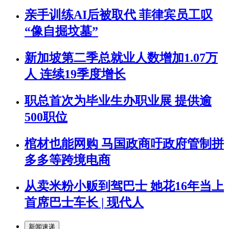
亲手训练AI后被取代 菲律宾员工叹
“像自掘坟墓”
新加坡第二季总就业人数增加1.07万
人 连续19季度增长
职总首次为毕业生办职业展 提供逾
500职位
棺材也能网购 马国政商吁政府管制拼
多多等跨境电商
从卖米粉小贩到驾巴士 她花16年当上
首席巴士车长 | 现代人
新闻速递