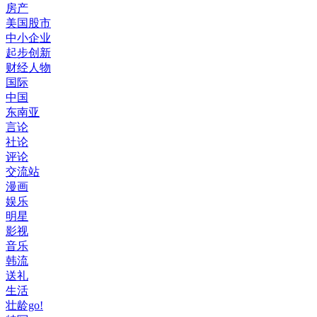
房产
美国股市
中小企业
起步创新
财经人物
国际
中国
东南亚
言论
社论
评论
交流站
漫画
娱乐
明星
影视
音乐
韩流
送礼
生活
壮龄go!