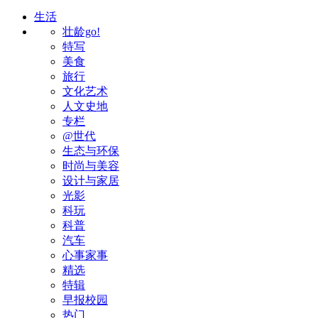
生活
壮龄go!
特写
美食
旅行
文化艺术
人文史地
专栏
@世代
生态与环保
时尚与美容
设计与家居
光影
科玩
科普
汽车
心事家事
精选
特辑
早报校园
热门