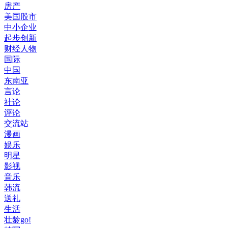
房产
美国股市
中小企业
起步创新
财经人物
国际
中国
东南亚
言论
社论
评论
交流站
漫画
娱乐
明星
影视
音乐
韩流
送礼
生活
壮龄go!