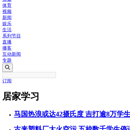
体育
视频
新闻
娱乐
生活
系列节目
直播
播客
互动新闻
专题
订阅
居家学习
马国热浪或达42摄氏度 吉打逾8万学
古来塑料厂大火空污 五校数千学生停