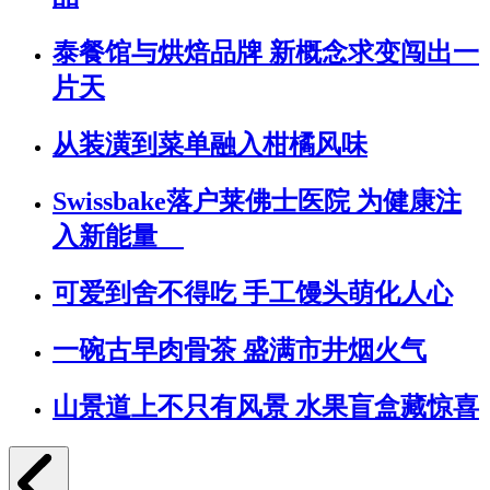
泰餐馆与烘焙品牌 新概念求变闯出一
片天
从装潢到菜单融入柑橘风味
Swissbake落户莱佛士医院 为健康注
入新能量
可爱到舍不得吃 手工馒头萌化人心
一碗古早肉骨茶 盛满市井烟火气
山景道上不只有风景 水果盲盒藏惊喜