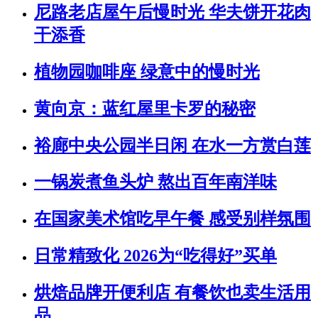
尼路老店屋午后慢时光 华夫饼开花肉
干添香
植物园咖啡座 绿意中的慢时光
黄向京：蓝红屋里卡罗的秘密
裕廊中央公园半日闲 在水一方赏白莲
一锅炭煮鱼头炉 熬出百年南洋味
在国家美术馆吃早午餐 感受别样氛围
日常精致化 2026为“吃得好”买单
烘焙品牌开便利店 有餐饮也卖生活用
品