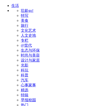
生活
壮龄go!
特写
美食
旅行
文化艺术
人文史地
专栏
@世代
生态与环保
时尚与美容
设计与家居
光影
科玩
科普
汽车
心事家事
精选
特辑
早报校园
热门