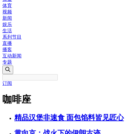
体育
视频
新闻
娱乐
生活
系列节目
直播
播客
互动新闻
专题
订阅
咖啡座
精品汉堡非速食 面包馅料皆见匠心
黄向京：战火下的伊朗古迹