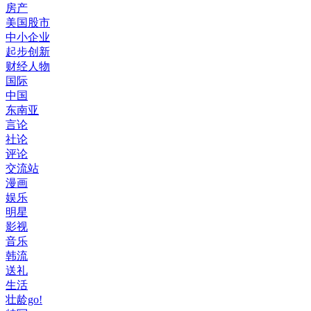
房产
美国股市
中小企业
起步创新
财经人物
国际
中国
东南亚
言论
社论
评论
交流站
漫画
娱乐
明星
影视
音乐
韩流
送礼
生活
壮龄go!