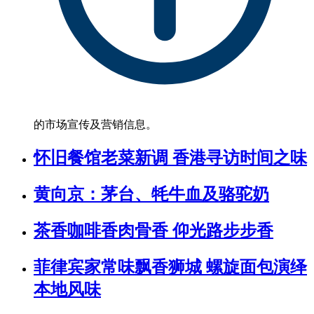
的市场宣传及营销信息。
怀旧餐馆老菜新调 香港寻访时间之味
黄向京：茅台、牦牛血及骆驼奶
茶香咖啡香肉骨香 仰光路步步香
菲律宾家常味飘香狮城 螺旋面包演绎
本地风味