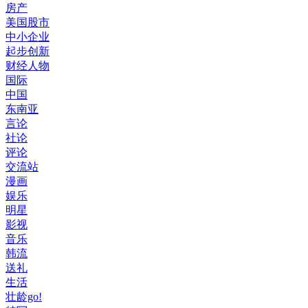
房产
美国股市
中小企业
起步创新
财经人物
国际
中国
东南亚
言论
社论
评论
交流站
漫画
娱乐
明星
影视
音乐
韩流
送礼
生活
壮龄go!