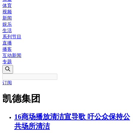
体育
视频
新闻
娱乐
生活
系列节目
直播
播客
互动新闻
专题
订阅
凯德集团
16商场播放清洁宣导歌 吁公众保持公
共场所清洁