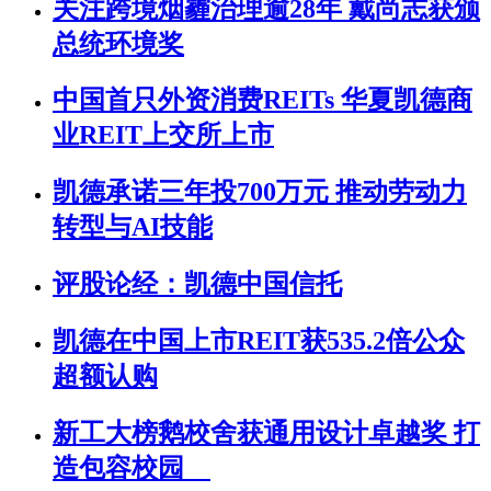
关注跨境烟霾治理逾28年 戴尚志获颁
总统环境奖
中国首只外资消费REITs 华夏凯德商
业REIT上交所上市
凯德承诺三年投700万元 推动劳动力
转型与AI技能
评股论经：凯德中国信托
凯德在中国上市REIT获535.2倍公众
超额认购
新工大榜鹅校舍获通用设计卓越奖 打
造包容校园