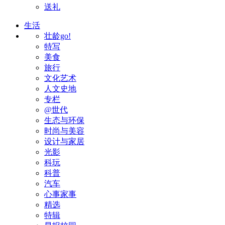
送礼
生活
壮龄go!
特写
美食
旅行
文化艺术
人文史地
专栏
@世代
生态与环保
时尚与美容
设计与家居
光影
科玩
科普
汽车
心事家事
精选
特辑