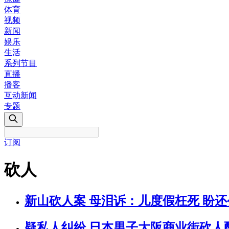
体育
视频
新闻
娱乐
生活
系列节目
直播
播客
互动新闻
专题
订阅
砍人
新山砍人案 母泪诉：儿度假枉死 盼还
疑私人纠纷 日本男子大阪商业街砍人