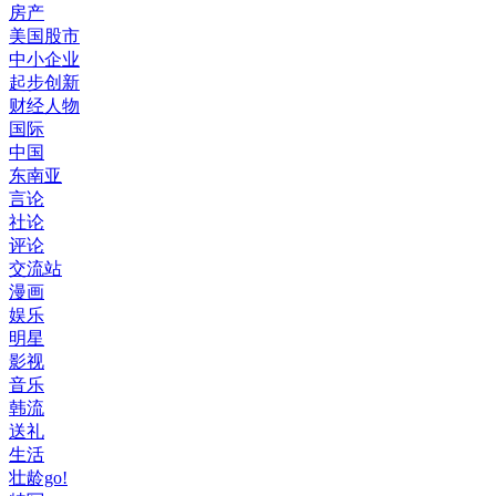
房产
美国股市
中小企业
起步创新
财经人物
国际
中国
东南亚
言论
社论
评论
交流站
漫画
娱乐
明星
影视
音乐
韩流
送礼
生活
壮龄go!