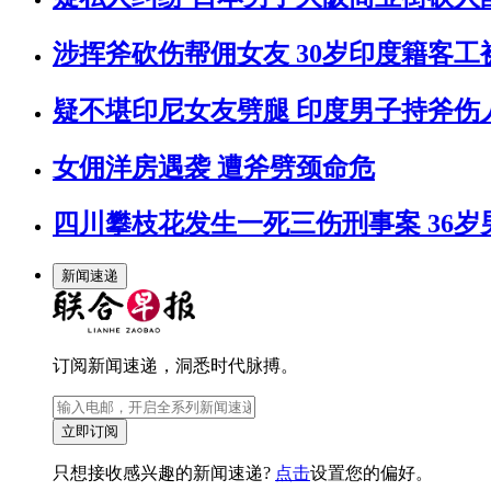
涉挥斧砍伤帮佣女友 30岁印度籍客
疑不堪印尼女友劈腿 印度男子持斧伤
女佣洋房遇袭 遭斧劈颈命危
四川攀枝花发生一死三伤刑事案 36岁
新闻速递
订阅新闻速递，洞悉时代脉搏。
立即订阅
只想接收感兴趣的新闻速递?
点击
设置您的偏好。