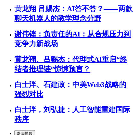
黄龙翔 吕赐杰：AI答不答？——两款
聊天机器人的教学理念分野
谢伟铿：负责任的AI：从合规压力到
竞争力新战场
黄龙翔、吕赐杰：代理式AI重启“终
结者推理链”惊悚预言？
白士泮、石建政：中美Web3战略的
强烈对比
白士泮，刘弘捷：人工智能重建国际
秩序
新闻速递