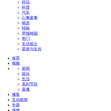
科玩
科普
汽车
心事家事
精选
特辑
早报校园
热门
生活贴士
星座与生肖
体育
视频
新闻
娱乐
生活
系列节目
直播
播客
互动新闻
专题
保健