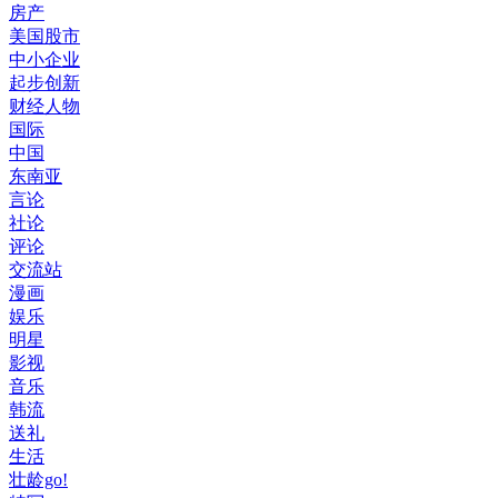
房产
美国股市
中小企业
起步创新
财经人物
国际
中国
东南亚
言论
社论
评论
交流站
漫画
娱乐
明星
影视
音乐
韩流
送礼
生活
壮龄go!