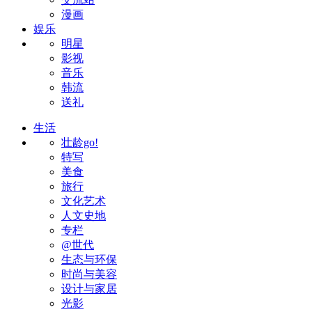
漫画
娱乐
明星
影视
音乐
韩流
送礼
生活
壮龄go!
特写
美食
旅行
文化艺术
人文史地
专栏
@世代
生态与环保
时尚与美容
设计与家居
光影