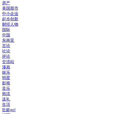
房产
美国股市
中小企业
起步创新
财经人物
国际
中国
东南亚
言论
社论
评论
交流站
漫画
娱乐
明星
影视
音乐
韩流
送礼
生活
壮龄go!