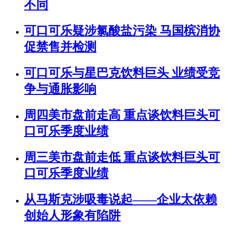
不同
可口可乐疑涉氯酸盐污染 马国槟消协
促禁售并检测
可口可乐与星巴克饮料巨头 业绩受竞
争与通胀影响
周四美市盘前走高 重点谈饮料巨头可
口可乐季度业绩
周三美市盘前走低 重点谈饮料巨头可
口可乐季度业绩
从马斯克涉吸毒说起——企业太依赖
创始人形象有陷阱