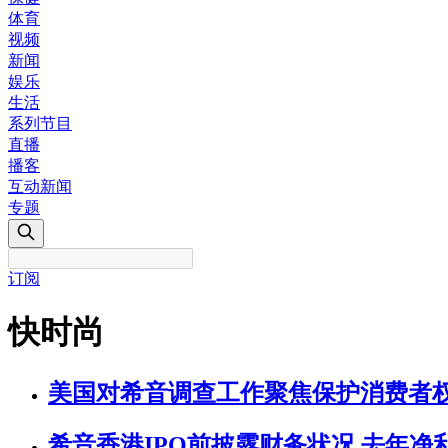
体育
视频
新闻
娱乐
生活
系列节目
直播
播客
互动新闻
专题
订阅
快时尚
美国对希音调查工作聚焦保护消费者
希音香港IPO前披露财务状况 去年净利降