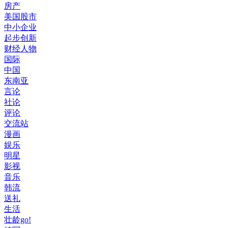
房产
美国股市
中小企业
起步创新
财经人物
国际
中国
东南亚
言论
社论
评论
交流站
漫画
娱乐
明星
影视
音乐
韩流
送礼
生活
壮龄go!