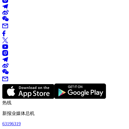
热线
新报业媒体总机
63196319