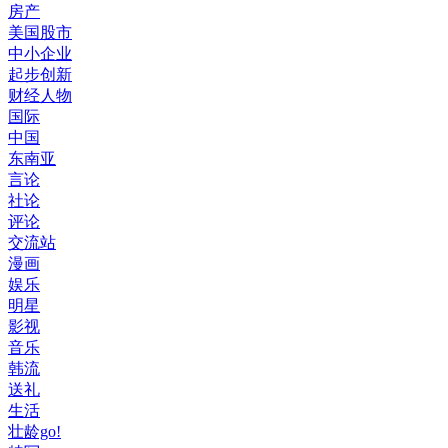
房产
美国股市
中小企业
起步创新
财经人物
国际
中国
东南亚
言论
社论
评论
交流站
漫画
娱乐
明星
影视
音乐
韩流
送礼
生活
壮龄go!