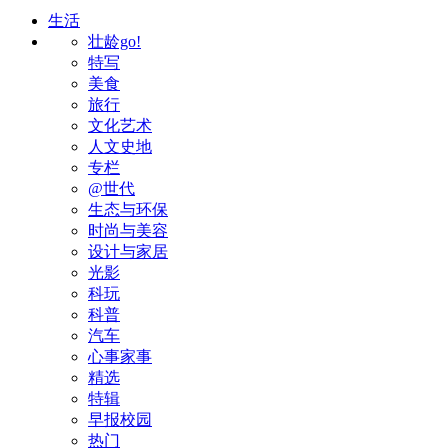
生活
壮龄go!
特写
美食
旅行
文化艺术
人文史地
专栏
@世代
生态与环保
时尚与美容
设计与家居
光影
科玩
科普
汽车
心事家事
精选
特辑
早报校园
热门