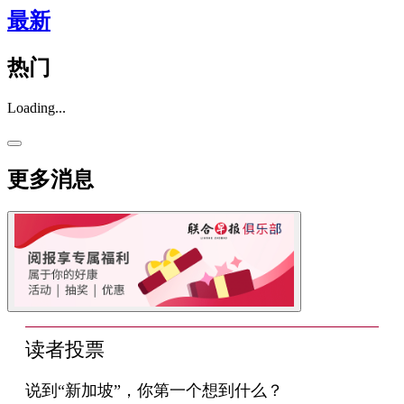
最新
热门
Loading...
更多消息