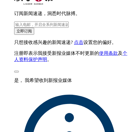
订阅新闻速递，洞悉时代脉搏。
立即订阅
只想接收感兴趣的新闻速递?
点击
设置您的偏好。
注册即表示我接受新报业媒体不时更新的
使用条款
及
个
人资料保护声明
。
是， 我希望收到新报业媒体