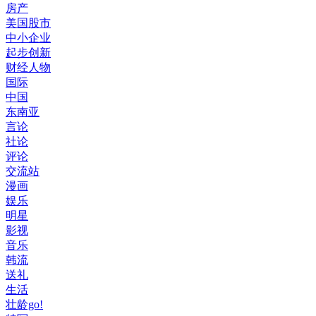
房产
美国股市
中小企业
起步创新
财经人物
国际
中国
东南亚
言论
社论
评论
交流站
漫画
娱乐
明星
影视
音乐
韩流
送礼
生活
壮龄go!