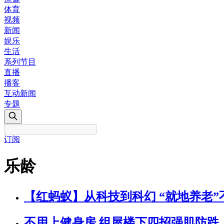
体育
视频
新闻
娱乐
生活
系列节目
直播
播客
互动新闻
专题
订阅
乐龄
【红蚂蚁】从科技到科幻 “就地养老”
不用上健身房 组屋楼下四招强肌防跌