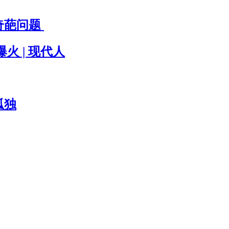
奇葩问题
火 | 现代人
孤独