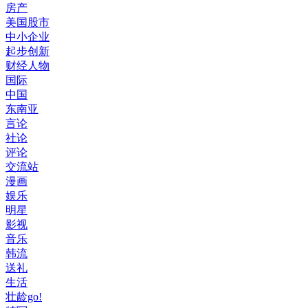
房产
美国股市
中小企业
起步创新
财经人物
国际
中国
东南亚
言论
社论
评论
交流站
漫画
娱乐
明星
影视
音乐
韩流
送礼
生活
壮龄go!