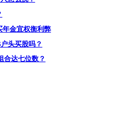
？
买年金宜权衡利弊
S户头买股吗？
资组合达七位数？