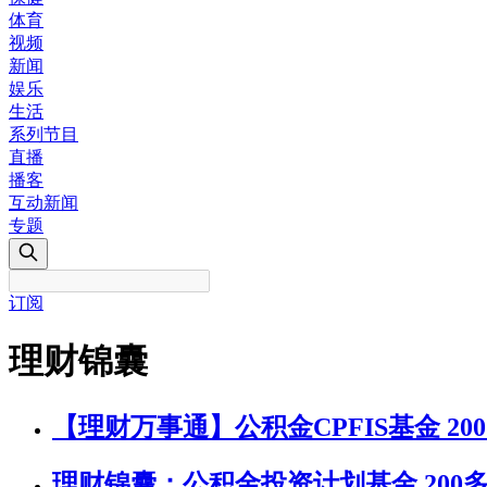
体育
视频
新闻
娱乐
生活
系列节目
直播
播客
互动新闻
专题
订阅
理财锦囊
【理财万事通】公积金CPFIS基金 2
理财锦囊：公积金投资计划基金 200