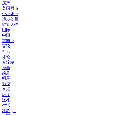
房产
美国股市
中小企业
起步创新
财经人物
国际
中国
东南亚
言论
社论
评论
交流站
漫画
娱乐
明星
影视
音乐
韩流
送礼
生活
壮龄go!