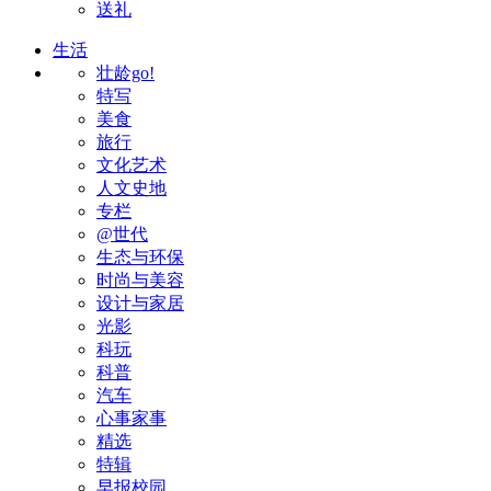
送礼
生活
壮龄go!
特写
美食
旅行
文化艺术
人文史地
专栏
@世代
生态与环保
时尚与美容
设计与家居
光影
科玩
科普
汽车
心事家事
精选
特辑
早报校园