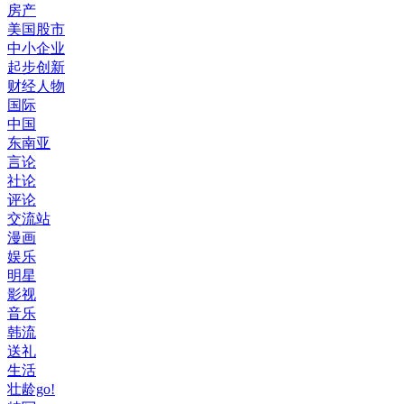
房产
美国股市
中小企业
起步创新
财经人物
国际
中国
东南亚
言论
社论
评论
交流站
漫画
娱乐
明星
影视
音乐
韩流
送礼
生活
壮龄go!