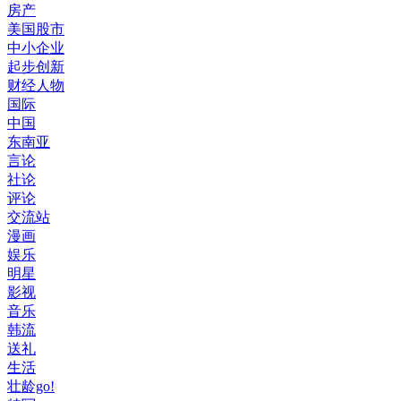
房产
美国股市
中小企业
起步创新
财经人物
国际
中国
东南亚
言论
社论
评论
交流站
漫画
娱乐
明星
影视
音乐
韩流
送礼
生活
壮龄go!