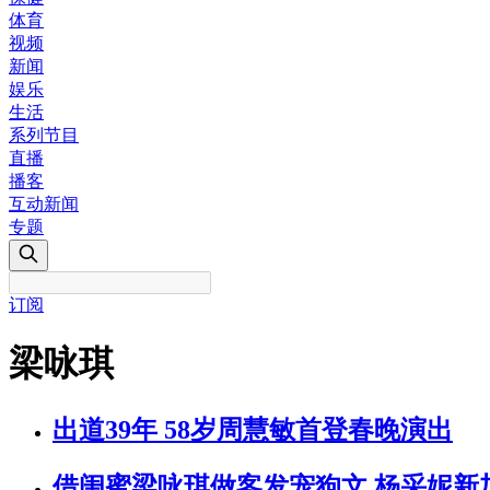
体育
视频
新闻
娱乐
生活
系列节目
直播
播客
互动新闻
专题
订阅
梁咏琪
出道39年 58岁周慧敏首登春晚演出
借闺蜜梁咏琪做客发宠狗文 杨采妮新