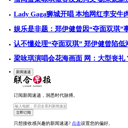
Lady Gaga狮城开唱 本地网红李安
娱乐是非题：郑伊健曾因“夺面双琪”
认不懂处理“夺面双琪” 郑伊健曾陷低
梁咏琪演唱会花海画面 网：大型丧礼
新闻速递
订阅新闻速递，洞悉时代脉搏。
立即订阅
只想接收感兴趣的新闻速递?
点击
设置您的偏好。