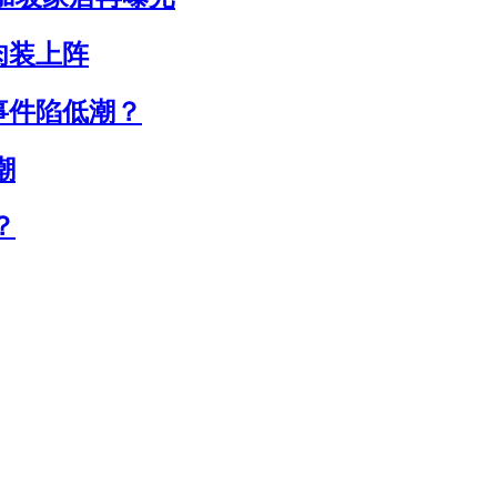
牛肉装上阵
事件陷低潮？
潮
？