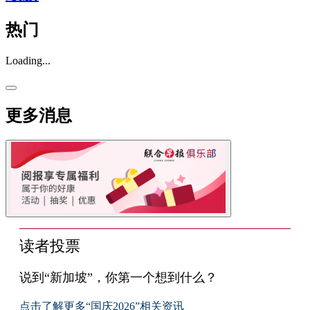
热门
Loading...
更多消息