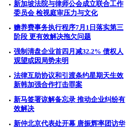
新加坡法院与律师公会成立联合工作
委员会 检视庭审压力与文化
赡养费事务执行程序7月1日落实第三
阶段 更有效解决拖欠问题
强制清盘企业首四月减32.2% 债权人
观望或因局势未明
法律互助协议和引渡条约星期天生效
新韩加强合作打击罪案
新马签署谅解备忘录 推动企业纠纷有
效解决
新仲北京代表处开幕 唐振辉率团访华