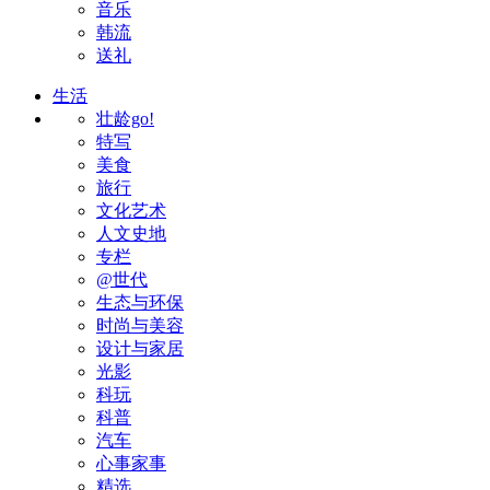
音乐
韩流
送礼
生活
壮龄go!
特写
美食
旅行
文化艺术
人文史地
专栏
@世代
生态与环保
时尚与美容
设计与家居
光影
科玩
科普
汽车
心事家事
精选