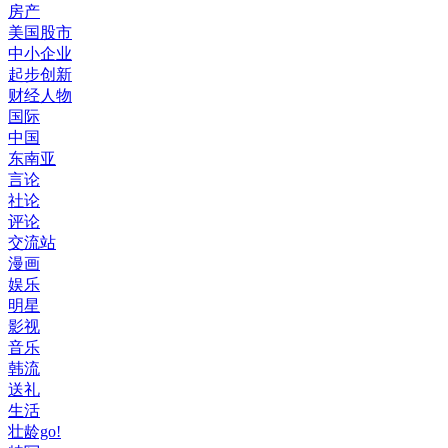
房产
美国股市
中小企业
起步创新
财经人物
国际
中国
东南亚
言论
社论
评论
交流站
漫画
娱乐
明星
影视
音乐
韩流
送礼
生活
壮龄go!