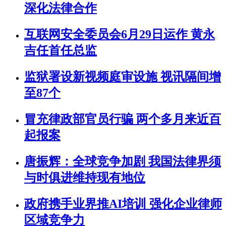
深化法律合作
互联网安全委员会6月29日运作 黄永
吉任首任总监
监狱署设新视频庭审设施 视讯隔间增
至87个
冒充律政部官员行骗 两个多月来近百
起报案
唐振辉：全球竞争加剧 我国法律界须
与时俱进维持现有地位
政府携手业界推AI培训 强化企业律师
区域竞争力