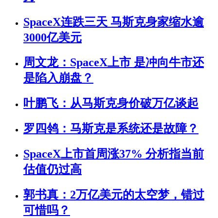
SpaceX连跌三天 马斯克身家缩水逾
3000亿美元
周文龙：SpaceX上市 是冲向牛市还
是陷入崩盘？
叶鹏飞：从马斯克身价破万亿谈起
罗四鸰：马斯克是系统还是故障？
SpaceX上市首周涨37% 分析指当前
估值仍过高
郭书真：2万亿美元的太空梦，错过
可惜吗？