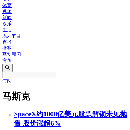
体育
视频
新闻
娱乐
生活
系列节目
直播
播客
互动新闻
专题
订阅
马斯克
SpaceX约1000亿美元股票解锁未见抛
售 股价涨超6%