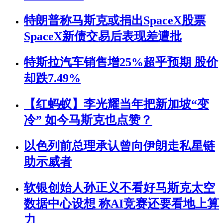
特朗普称马斯克或捐出SpaceX股票
SpaceX新债交易后表现差遭批
特斯拉汽车销售增25%超乎预期 股价
却跌7.49%
【红蚂蚁】李光耀当年把新加坡“变
冷” 如今马斯克也点赞？
以色列前总理承认曾向伊朗走私星链
助示威者
软银创始人孙正义不看好马斯克太空
数据中心设想 称AI竞赛还要看地上算
力