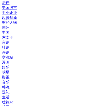
房产
美国股市
中小企业
起步创新
财经人物
国际
中国
东南亚
言论
社论
评论
交流站
漫画
娱乐
明星
影视
音乐
韩流
送礼
生活
壮龄go!