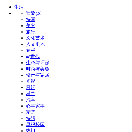
生活
壮龄go!
特写
美食
旅行
文化艺术
人文史地
专栏
@世代
生态与环保
时尚与美容
设计与家居
光影
科玩
科普
汽车
心事家事
精选
特辑
早报校园
热门