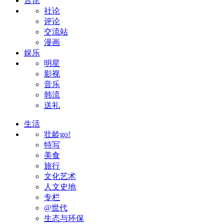
言论
社论
评论
交流站
漫画
娱乐
明星
影视
音乐
韩流
送礼
生活
壮龄go!
特写
美食
旅行
文化艺术
人文史地
专栏
@世代
生态与环保