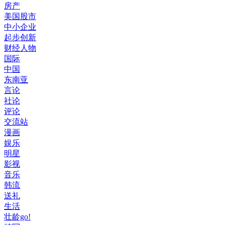
房产
美国股市
中小企业
起步创新
财经人物
国际
中国
东南亚
言论
社论
评论
交流站
漫画
娱乐
明星
影视
音乐
韩流
送礼
生活
壮龄go!