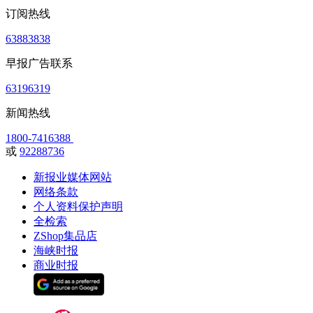
订阅热线
63883838
早报广告联系
63196319
新闻热线
1800-7416388
或
92288736
新报业媒体网站
网络条款
个人资料保护声明
全检索
ZShop集品店
海峡时报
商业时报