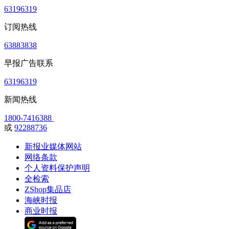
63196319
订阅热线
63883838
早报广告联系
63196319
新闻热线
1800-7416388
或
92288736
新报业媒体网站
网络条款
个人资料保护声明
全检索
ZShop集品店
海峡时报
商业时报