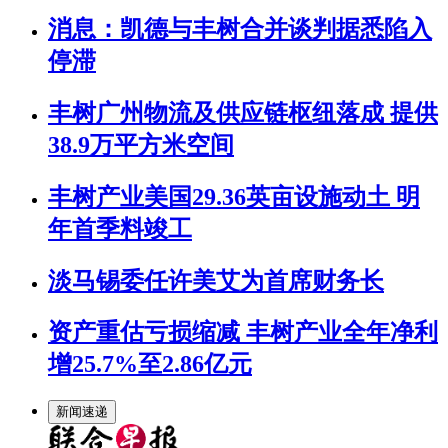
消息：凯德与丰树合并谈判据悉陷入
停滞
丰树广州物流及供应链枢纽落成 提供
38.9万平方米空间
丰树产业美国29.36英亩设施动土 明
年首季料竣工
淡马锡委任许美艾为首席财务长
资产重估亏损缩减 丰树产业全年净利
增25.7%至2.86亿元
新闻速递