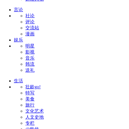
言论
社论
评论
交流站
漫画
娱乐
明星
影视
音乐
韩流
送礼
生活
壮龄go!
特写
美食
旅行
文化艺术
人文史地
专栏