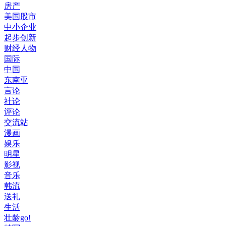
房产
美国股市
中小企业
起步创新
财经人物
国际
中国
东南亚
言论
社论
评论
交流站
漫画
娱乐
明星
影视
音乐
韩流
送礼
生活
壮龄go!