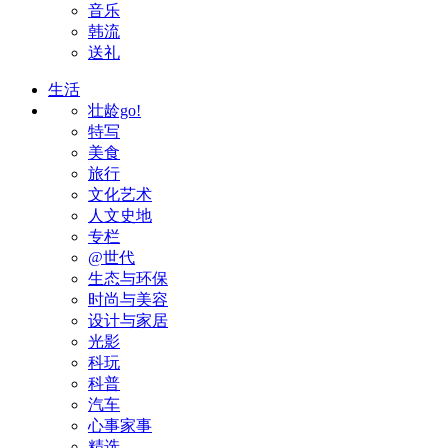
音乐
韩流
送礼
生活
壮龄go!
特写
美食
旅行
文化艺术
人文史地
专栏
@世代
生态与环保
时尚与美容
设计与家居
光影
科玩
科普
汽车
心事家事
精选