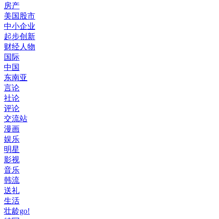
房产
美国股市
中小企业
起步创新
财经人物
国际
中国
东南亚
言论
社论
评论
交流站
漫画
娱乐
明星
影视
音乐
韩流
送礼
生活
壮龄go!