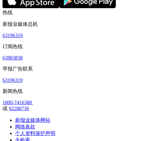
热线
新报业媒体总机
63196319
订阅热线
63883838
早报广告联系
63196319
新闻热线
1800-7416388
或
92288736
新报业媒体网站
网络条款
个人资料保护声明
全检索