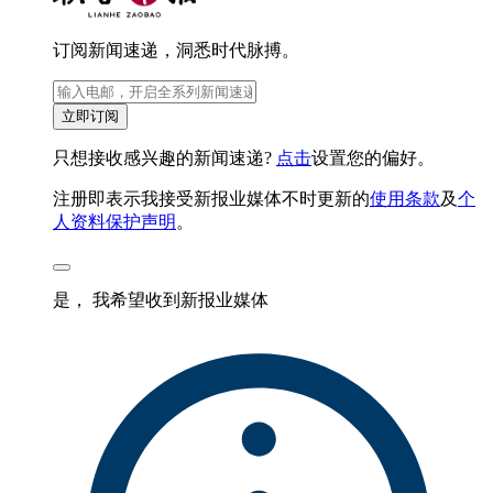
订阅新闻速递，洞悉时代脉搏。
立即订阅
只想接收感兴趣的新闻速递?
点击
设置您的偏好。
注册即表示我接受新报业媒体不时更新的
使用条款
及
个
人资料保护声明
。
是， 我希望收到新报业媒体