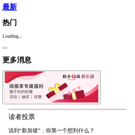
最新
热门
Loading...
更多消息