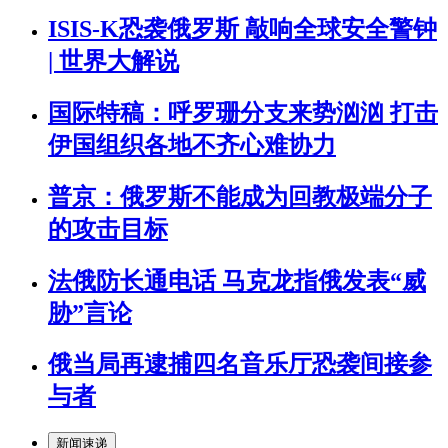
ISIS-K恐袭俄罗斯 敲响全球安全警钟
| 世界大解说
国际特稿：呼罗珊分支来势汹汹 打击
伊国组织各地不齐心难协力
普京：俄罗斯不能成为回教极端分子
的攻击目标
法俄防长通电话 马克龙指俄发表“威
胁”言论
俄当局再逮捕四名音乐厅恐袭间接参
与者
新闻速递