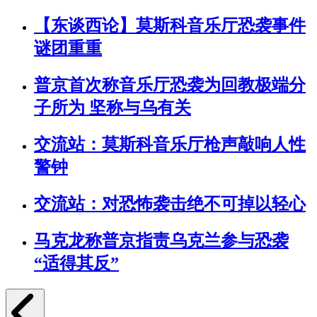
【东谈西论】莫斯科音乐厅恐袭事件
谜团重重
普京首次称音乐厅恐袭为回教极端分
子所为 坚称与乌有关
交流站：莫斯科音乐厅枪声敲响人性
警钟
交流站：对恐怖袭击绝不可掉以轻心
马克龙称普京指责乌克兰参与恐袭
“适得其反”