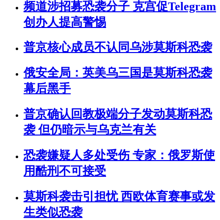
频道涉招募恐袭分子 克宫促Telegram
创办人提高警惕
普京核心成员不认同乌涉莫斯科恐袭
俄安全局：英美乌三国是莫斯科恐袭
幕后黑手
普京确认回教极端分子发动莫斯科恐
袭 但仍暗示与乌克兰有关
恐袭嫌疑人多处受伤 专家：俄罗斯使
用酷刑不可接受
莫斯科袭击引担忧 西欧体育赛事或发
生类似恐袭