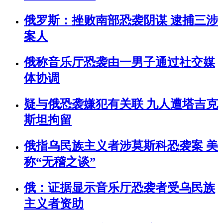
俄罗斯：挫败南部恐袭阴谋 逮捕三涉
案人
俄称音乐厅恐袭由一男子通过社交媒
体协调
疑与俄恐袭嫌犯有关联 九人遭塔吉克
斯坦拘留
俄指乌民族主义者涉莫斯科恐袭案 美
称“无稽之谈”
俄：证据显示音乐厅恐袭者受乌民族
主义者资助