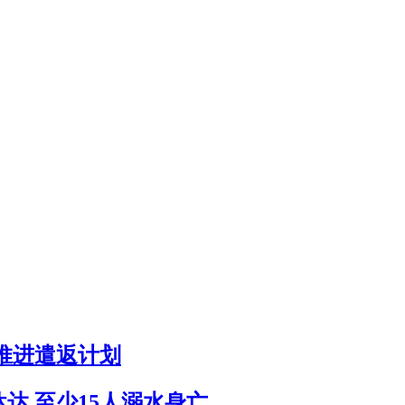
推进遣返计划
达 至少15人溺水身亡