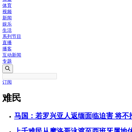
体育
视频
新闻
娱乐
生活
系列节目
直播
播客
互动新闻
专题
订阅
难民
马国：若罗兴亚人返缅面临迫害 将不
上千难民从摩洛哥泳渡至西班牙属地休