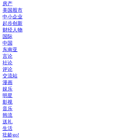
房产
美国股市
中小企业
起步创新
财经人物
国际
中国
东南亚
言论
社论
评论
交流站
漫画
娱乐
明星
影视
音乐
韩流
送礼
生活
壮龄go!