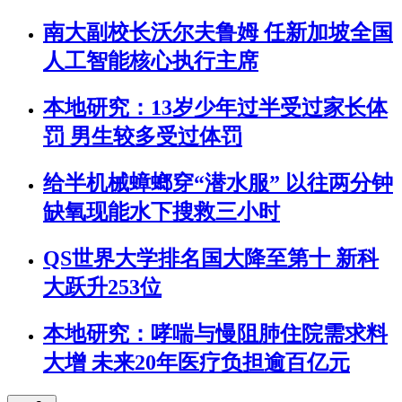
南大副校长沃尔夫鲁姆 任新加坡全国
人工智能核心执行主席
本地研究：13岁少年过半受过家长体
罚 男生较多受过体罚
给半机械蟑螂穿“潜水服” 以往两分钟
缺氧现能水下搜救三小时
QS世界大学排名国大降至第十 新科
大跃升253位
本地研究：哮喘与慢阻肺住院需求料
大增 未来20年医疗负担逾百亿元