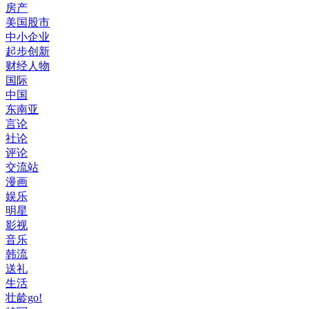
房产
美国股市
中小企业
起步创新
财经人物
国际
中国
东南亚
言论
社论
评论
交流站
漫画
娱乐
明星
影视
音乐
韩流
送礼
生活
壮龄go!