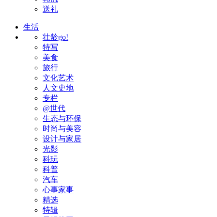
送礼
生活
壮龄go!
特写
美食
旅行
文化艺术
人文史地
专栏
@世代
生态与环保
时尚与美容
设计与家居
光影
科玩
科普
汽车
心事家事
精选
特辑