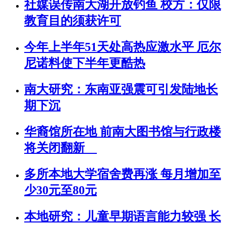
社媒误传南大湖开放钓鱼 校方：仅限
教育目的须获许可
今年上半年51天处高热应激水平 厄尔
尼诺料使下半年更酷热
南大研究：东南亚强震可引发陆地长
期下沉
华裔馆所在地 前南大图书馆与行政楼
将关闭翻新
多所本地大学宿舍费再涨 每月增加至
少30元至80元
本地研究：儿童早期语言能力较强 长