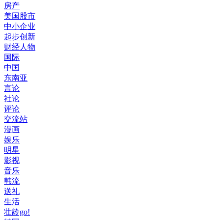
房产
美国股市
中小企业
起步创新
财经人物
国际
中国
东南亚
言论
社论
评论
交流站
漫画
娱乐
明星
影视
音乐
韩流
送礼
生活
壮龄go!