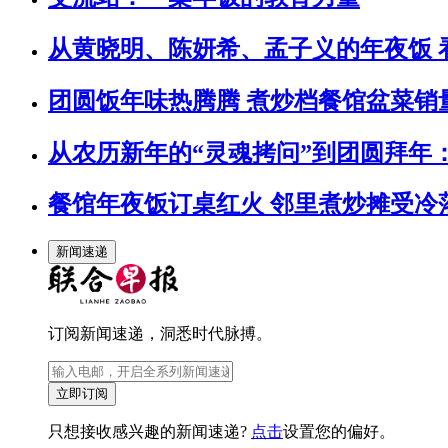
从黄晓明、陈妍希、孟子义的年夜饭 
团圆饭年味热腾腾 煮炒档餐馆盆菜销
从农历新年的“灵魂拷问”到团圆拜年
餐馆年夜饭订桌红火 邻里煮炒摊受冷
新闻速递
订阅新闻速递，洞悉时代脉搏。
立即订阅
只想接收感兴趣的新闻速递?
点击
设置您的偏好。