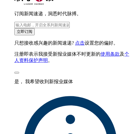
订阅新闻速递，洞悉时代脉搏。
立即订阅
只想接收感兴趣的新闻速递?
点击
设置您的偏好。
注册即表示我接受新报业媒体不时更新的
使用条款
及
个
人资料保护声明
。
是， 我希望收到新报业媒体