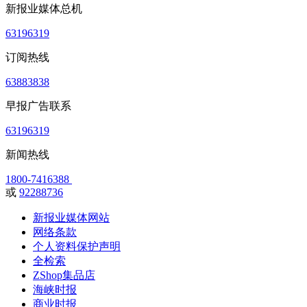
新报业媒体总机
63196319
订阅热线
63883838
早报广告联系
63196319
新闻热线
1800-7416388
或
92288736
新报业媒体网站
网络条款
个人资料保护声明
全检索
ZShop集品店
海峡时报
商业时报