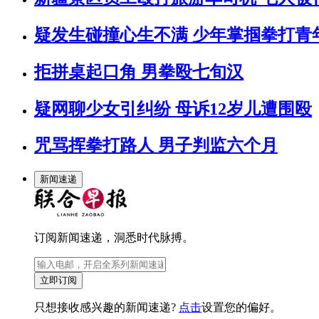
疑发生碰撞心生不满 少年掌掴拳打青
拒拼桌起口角 男拳殴七旬汉
疑网聊少女引纠纷 母诉12岁儿遭围殴
咒骂挥拳打路人 男子判监六个月
新闻速递
订阅新闻速递，洞悉时代脉搏。
立即订阅
只想接收感兴趣的新闻速递?
点击
设置您的偏好。