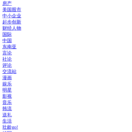
房产
美国股市
中小企业
起步创新
财经人物
国际
中国
东南亚
言论
社论
评论
交流站
漫画
娱乐
明星
影视
音乐
韩流
送礼
生活
壮龄go!