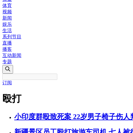
体育
视频
新闻
娱乐
生活
系列节目
直播
播客
互动新闻
专题
订阅
殴打
小印度群殴致死案 22岁男子椅子伤人
新疆景区员工殴打旅游车司机 七人被