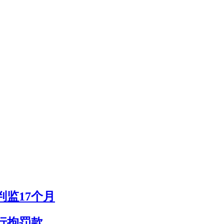
判监17个月
行拘罚款