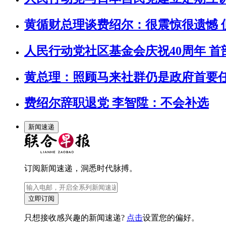
黄循财总理谈费绍尔：很震惊很遗憾 
人民行动党社区基金会庆祝40周年 
黄总理：照顾马来社群仍是政府首要任
费绍尔辞职退党 李智陞：不会补选
新闻速递
订阅新闻速递，洞悉时代脉搏。
立即订阅
只想接收感兴趣的新闻速递?
点击
设置您的偏好。