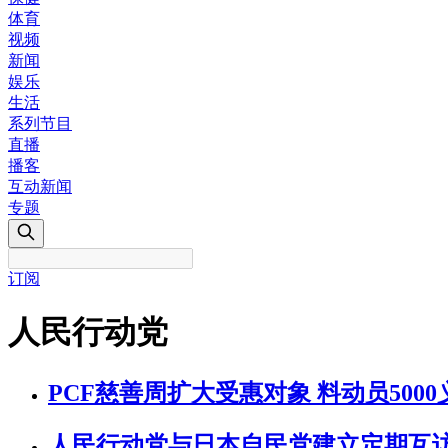
体育
视频
新闻
娱乐
生活
系列节目
直播
播客
互动新闻
专题
订阅
人民行动党
PCF慈善周扩大受惠对象 料动员50
人民行动党与日本自民党建立定期互