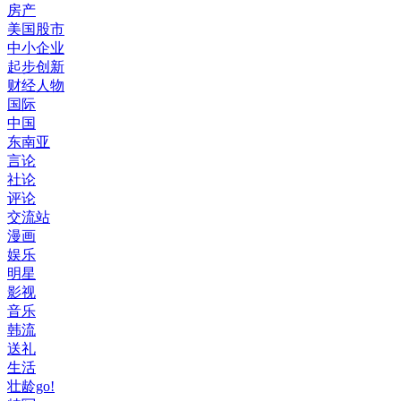
房产
美国股市
中小企业
起步创新
财经人物
国际
中国
东南亚
言论
社论
评论
交流站
漫画
娱乐
明星
影视
音乐
韩流
送礼
生活
壮龄go!