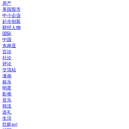
房产
美国股市
中小企业
起步创新
财经人物
国际
中国
东南亚
言论
社论
评论
交流站
漫画
娱乐
明星
影视
音乐
韩流
送礼
生活
壮龄go!