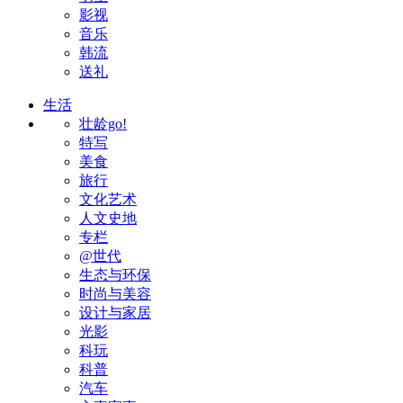
影视
音乐
韩流
送礼
生活
壮龄go!
特写
美食
旅行
文化艺术
人文史地
专栏
@世代
生态与环保
时尚与美容
设计与家居
光影
科玩
科普
汽车