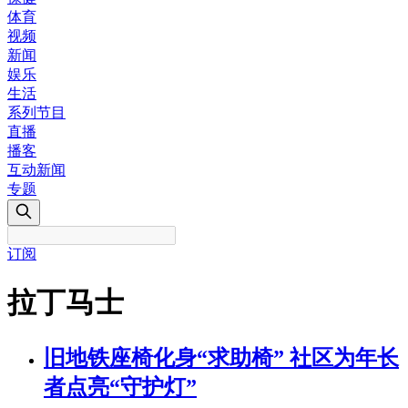
体育
视频
新闻
娱乐
生活
系列节目
直播
播客
互动新闻
专题
订阅
拉丁马士
旧地铁座椅化身“求助椅” 社区为年长
者点亮“守护灯”