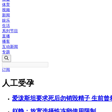
体育
视频
新闻
娱乐
生活
系列节目
直播
播客
互动新闻
专题
订阅
人工受孕
爱泼斯坦要求死后勿销毁精子 生前曾
赵静：放宽选择性冻卵使用限制