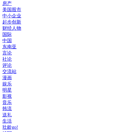
房产
美国股市
中小企业
起步创新
财经人物
国际
中国
东南亚
言论
社论
评论
交流站
漫画
娱乐
明星
影视
音乐
韩流
送礼
生活
壮龄go!