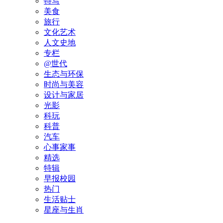
特写
美食
旅行
文化艺术
人文史地
专栏
@世代
生态与环保
时尚与美容
设计与家居
光影
科玩
科普
汽车
心事家事
精选
特辑
早报校园
热门
生活贴士
星座与生肖