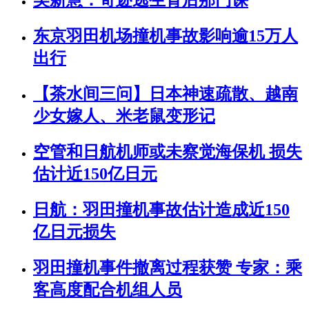
吴新慧：奇迹逃生背后那门课
东京羽田机场撞机事故影响逾15万人
出行
【茶水间三问】日本神速疏散、越南
少女嫁人、米老鼠变形记
空管和日航机师或未察觉海保机 损失
估计近150亿日元
日航：羽田撞机事故估计造成近150
亿日元损失
羽田撞机事件撤离过程获赞 专家：乘
客高度配合机组人员