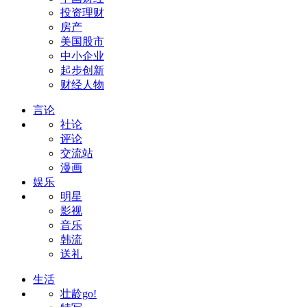
投资理财
房产
美国股市
中小企业
起步创新
财经人物
言论
社论
评论
交流站
漫画
娱乐
明星
影视
音乐
韩流
送礼
生活
壮龄go!