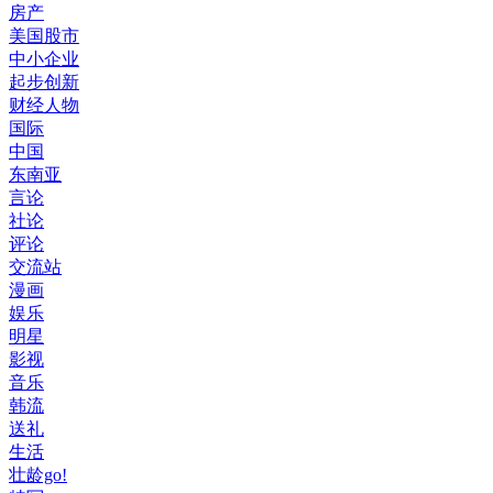
房产
美国股市
中小企业
起步创新
财经人物
国际
中国
东南亚
言论
社论
评论
交流站
漫画
娱乐
明星
影视
音乐
韩流
送礼
生活
壮龄go!