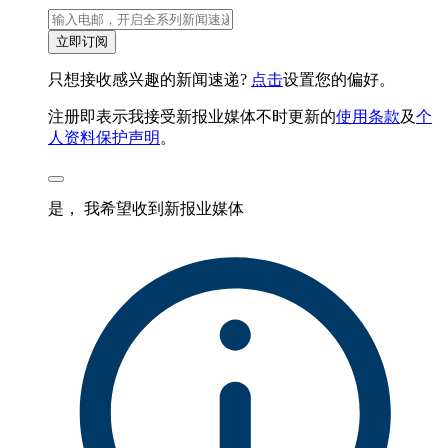
立即订阅
只想接收感兴趣的新闻速递?
点击
设置您的偏好。
注册即表示我接受新报业媒体不时更新的
使用条款
及
个
人资料保护声明
。
是， 我希望收到新报业媒体