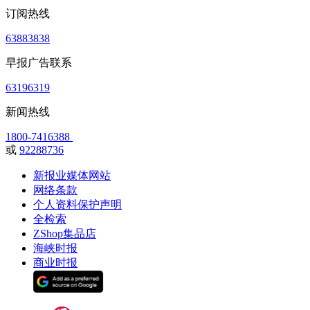
订阅热线
63883838
早报广告联系
63196319
新闻热线
1800-7416388
或
92288736
新报业媒体网站
网络条款
个人资料保护声明
全检索
ZShop集品店
海峡时报
商业时报