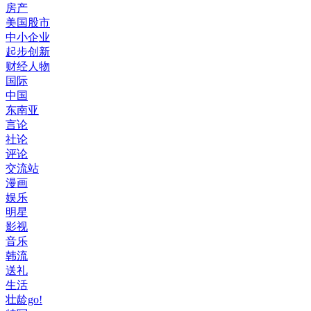
房产
美国股市
中小企业
起步创新
财经人物
国际
中国
东南亚
言论
社论
评论
交流站
漫画
娱乐
明星
影视
音乐
韩流
送礼
生活
壮龄go!