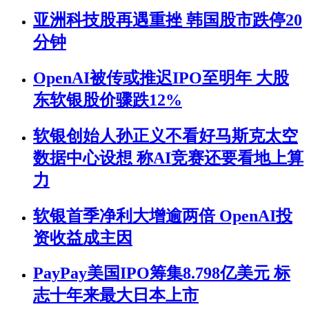
亚洲科技股再遇重挫 韩国股市跌停20
分钟
OpenAI被传或推迟IPO至明年 大股
东软银股价骤跌12%
软银创始人孙正义不看好马斯克太空
数据中心设想 称AI竞赛还要看地上算
力
软银首季净利大增逾两倍 OpenAI投
资收益成主因
PayPay美国IPO筹集8.798亿美元 标
志十年来最大日本上市