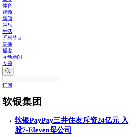
体育
视频
新闻
娱乐
生活
系列节目
直播
播客
互动新闻
专题
订阅
软银集团
软银PayPay三井住友斥资24亿元 入
股7-Eleven母公司