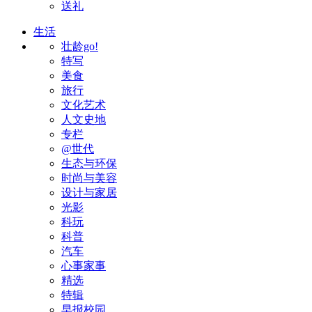
送礼
生活
壮龄go!
特写
美食
旅行
文化艺术
人文史地
专栏
@世代
生态与环保
时尚与美容
设计与家居
光影
科玩
科普
汽车
心事家事
精选
特辑
早报校园