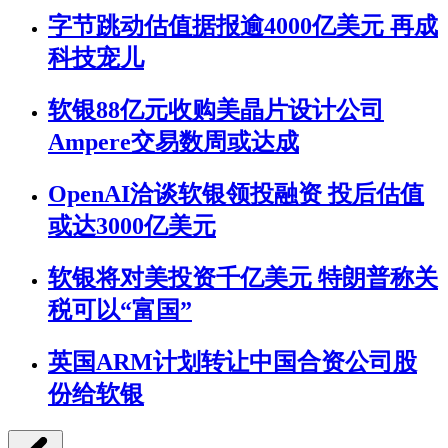
字节跳动估值据报逾4000亿美元 再成
科技宠儿
软银88亿元收购美晶片设计公司
Ampere交易数周或达成
OpenAI洽谈软银领投融资 投后估值
或达3000亿美元
软银将对美投资千亿美元 特朗普称关
税可以“富国”
英国ARM计划转让中国合资公司股
份给软银