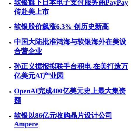
软银旗下日本电子支付服务商PayPay
传赴美上市
软银股价飙涨6.3% 创历史新高
中国大陆批准鸿海与软银海外在美设
合营企业
孙正义据报拟联手台积电 在美打造万
亿美元AI产业园
OpenAI完成400亿美元史上最大集资
额
软银以86亿元收购晶片设计公司
Ampere