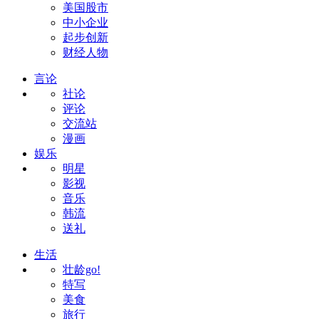
美国股市
中小企业
起步创新
财经人物
言论
社论
评论
交流站
漫画
娱乐
明星
影视
音乐
韩流
送礼
生活
壮龄go!
特写
美食
旅行