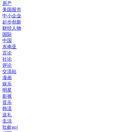
房产
美国股市
中小企业
起步创新
财经人物
国际
中国
东南亚
言论
社论
评论
交流站
漫画
娱乐
明星
影视
音乐
韩流
送礼
生活
壮龄go!