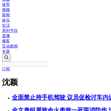
体育
视频
新闻
娱乐
生活
系列节目
直播
播客
互动新闻
专题
订阅
沈颖
全面禁止持手机驾驶 议员促检讨车内
金文泰组屋致命火患致一死两消防伤 