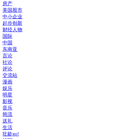
房产
美国股市
中小企业
起步创新
财经人物
国际
中国
东南亚
言论
社论
评论
交流站
漫画
娱乐
明星
影视
音乐
韩流
送礼
生活
壮龄go!