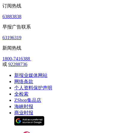
订阅热线
63883838
早报广告联系
63196319
新闻热线
1800-7416388
或
92288736
新报业媒体网站
网络条款
个人资料保护声明
全检索
ZShop集品店
海峡时报
商业时报