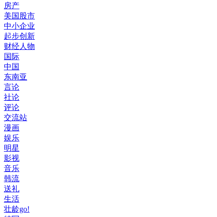
房产
美国股市
中小企业
起步创新
财经人物
国际
中国
东南亚
言论
社论
评论
交流站
漫画
娱乐
明星
影视
音乐
韩流
送礼
生活
壮龄go!