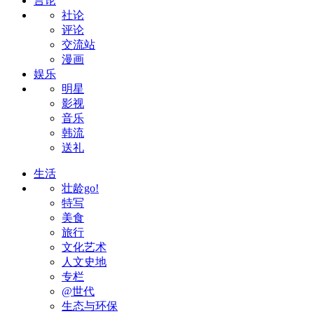
言论
社论
评论
交流站
漫画
娱乐
明星
影视
音乐
韩流
送礼
生活
壮龄go!
特写
美食
旅行
文化艺术
人文史地
专栏
@世代
生态与环保