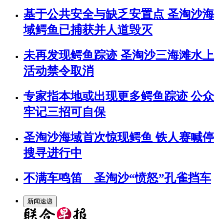
基于公共安全与缺乏安置点 圣淘沙海
域鳄鱼已捕获并人道毁灭
未再发现鳄鱼踪迹 圣淘沙三海滩水上
活动禁令取消
专家指本地或出现更多鳄鱼踪迹 公众
牢记三招可自保
圣淘沙海域首次惊现鳄鱼 铁人赛喊停
搜寻进行中
不满车鸣笛 圣淘沙“愤怒”孔雀挡车
新闻速递