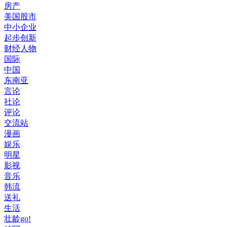
房产
美国股市
中小企业
起步创新
财经人物
国际
中国
东南亚
言论
社论
评论
交流站
漫画
娱乐
明星
影视
音乐
韩流
送礼
生活
壮龄go!