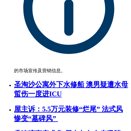
的市场宣传及营销信息。
圣淘沙公寓外下水修船 澳男疑遭水母
蜇伤一度进ICU
屋主诉：5.5万元装修“烂尾” 法式风
惨变“墓碑风”