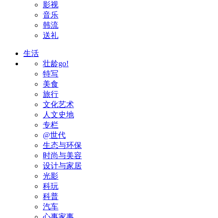
影视
音乐
韩流
送礼
生活
壮龄go!
特写
美食
旅行
文化艺术
人文史地
专栏
@世代
生态与环保
时尚与美容
设计与家居
光影
科玩
科普
汽车
心事家事