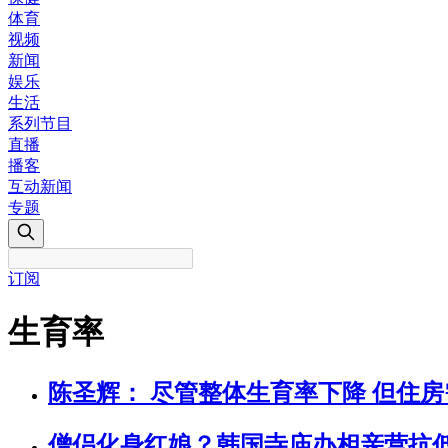
体育
视频
新闻
娱乐
生活
系列节目
直播
播客
互动新闻
专题
订阅
生育率
陈圣辉： 尽管整体生育率下降 但住
僧侣化身红娘？韩国寺庙办相亲营抗