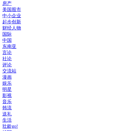
房产
美国股市
中小企业
起步创新
财经人物
国际
中国
东南亚
言论
社论
评论
交流站
漫画
娱乐
明星
影视
音乐
韩流
送礼
生活
壮龄go!