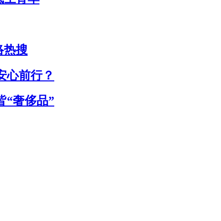
络热搜
安心前行？
“奢侈品”