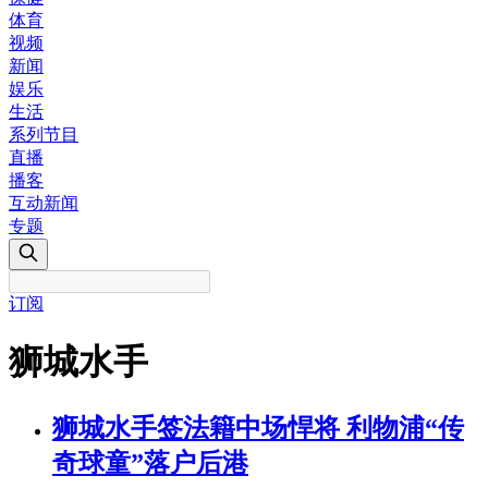
体育
视频
新闻
娱乐
生活
系列节目
直播
播客
互动新闻
专题
订阅
狮城水手
狮城水手签法籍中场悍将 利物浦“传
奇球童”落户后港