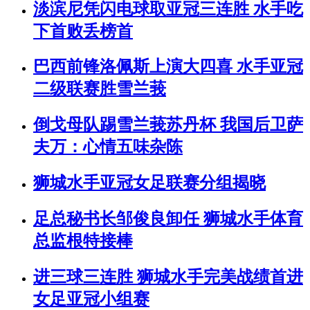
淡滨尼凭闪电球取亚冠三连胜 水手吃
下首败丢榜首
巴西前锋洛佩斯上演大四喜 水手亚冠
二级联赛胜雪兰莪
倒戈母队踢雪兰莪苏丹杯 我国后卫萨
夫万：心情五味杂陈
狮城水手亚冠女足联赛分组揭晓
足总秘书长邹俊良卸任 狮城水手体育
总监根特接棒
进三球三连胜 狮城水手完美战绩首进
女足亚冠小组赛