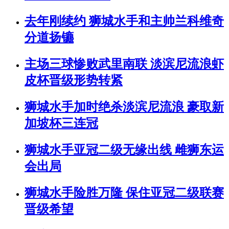
去年刚续约 狮城水手和主帅兰科维奇
分道扬镳
主场三球惨败武里南联 淡滨尼流浪虾
皮杯晋级形势转紧
狮城水手加时绝杀淡滨尼流浪 豪取新
加坡杯三连冠
狮城水手亚冠二级无缘出线 雌狮东运
会出局
狮城水手险胜万隆 保住亚冠二级联赛
晋级希望