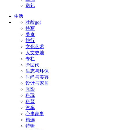
送礼
生活
壮龄go!
特写
美食
旅行
文化艺术
人文史地
专栏
@世代
生态与环保
时尚与美容
设计与家居
光影
科玩
科普
汽车
心事家事
精选
特辑