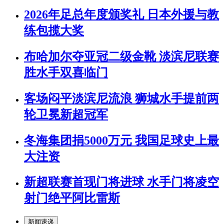
2026年足总年度颁奖礼 日本外援与教
练包揽大奖
布哈加尔夺亚冠二级金靴 淡滨尼联赛
胜水手双喜临门
客场闷平淡滨尼流浪 狮城水手提前两
轮卫冕新超冠军
冬海集团捐5000万元 我国足球史上最
大注资
新超联赛首现门将进球 水手门将凌空
射门绝平阿比雷斯
新闻速递