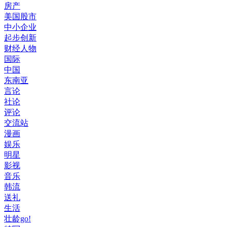
房产
美国股市
中小企业
起步创新
财经人物
国际
中国
东南亚
言论
社论
评论
交流站
漫画
娱乐
明星
影视
音乐
韩流
送礼
生活
壮龄go!