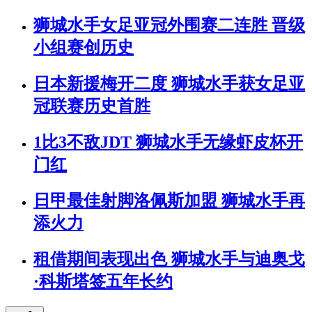
狮城水手女足亚冠外围赛二连胜 晋级
小组赛创历史
日本新援梅开二度 狮城水手获女足亚
冠联赛历史首胜
1比3不敌JDT 狮城水手无缘虾皮杯开
门红
日甲最佳射脚洛佩斯加盟 狮城水手再
添火力
租借期间表现出色 狮城水手与迪奥戈
·科斯塔签五年长约