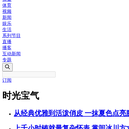
体育
视频
新闻
娱乐
生活
系列节目
直播
播客
互动新闻
专题
订阅
时光宝气
从经典优雅到活泼俏皮 一抹夏色点亮
上千小时铸就最复杂怀表 掌间冰川方