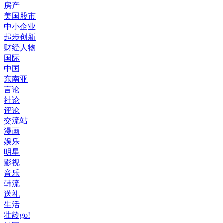
房产
美国股市
中小企业
起步创新
财经人物
国际
中国
东南亚
言论
社论
评论
交流站
漫画
娱乐
明星
影视
音乐
韩流
送礼
生活
壮龄go!