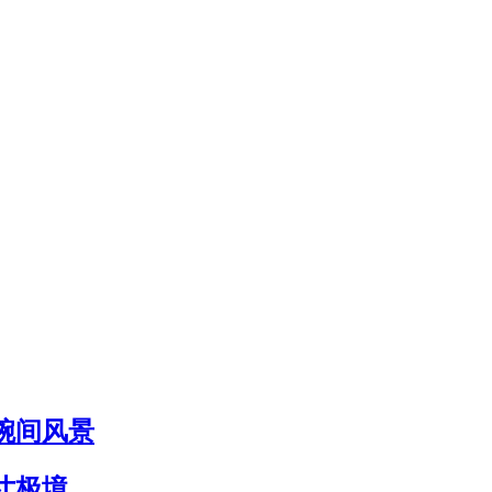
腕间风景
寸极境