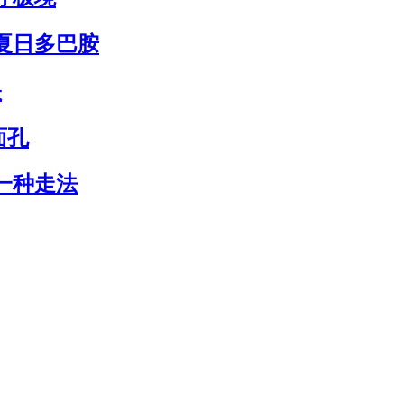
夏日多巴胺
映
面孔
一种走法